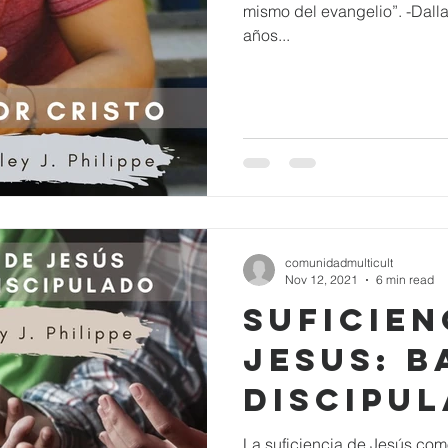
mismo del evangelio”. -Dall
años...
comunidadmulticult
Nov 12, 2021
6 min read
SUFICIEN
JESUS: B
DISCIPU
La suficiencia de Jesús com