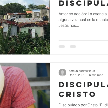
discipu
Amor en acción: La esencia 
alguna vez cuál es la relació
Jesús nos...
comunidadmulticult
Dec 1, 2021
6 min read
Discipu
Cristo
Discipulado por Cristo “El d