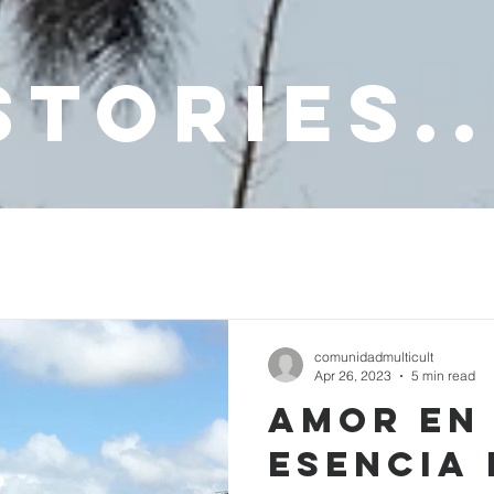
stories..
comunidadmulticult
Apr 26, 2023
5 min read
Amor en
esencia 