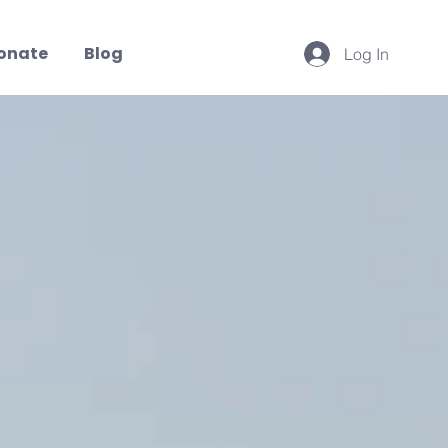
onate
Blog
Log In