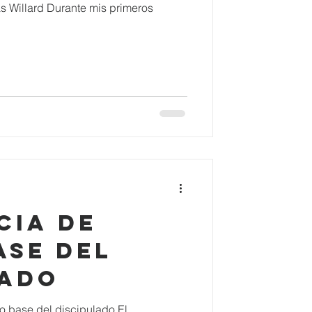
as Willard Durante mis primeros
CIA DE
ASE DEL
LADO
o base del discipulado El