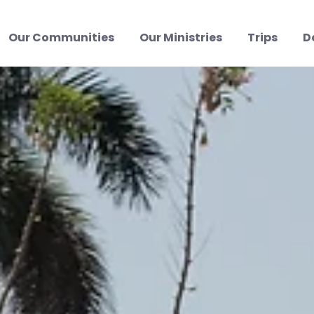
Our Communities
Our Ministries
Trips
D