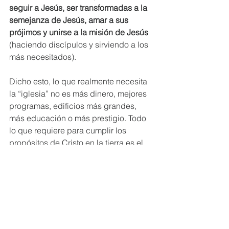
seguir a Jesús, ser transformadas a la 
semejanza de Jesús, amar a sus 
prójimos y unirse a la misión de Jesús
(haciendo discípulos y sirviendo a los 
más necesitados).
Dicho esto, lo que realmente necesita 
la “iglesia” no es más dinero, mejores 
programas, edificios más grandes, 
más educación o más prestigio. Todo 
lo que requiere para cumplir los 
propósitos de Cristo en la tierra es el 
poder divino que recibimos con la 
llenura del Espíritu Santo y obediencia 
a la Gran Comisión. 
Lo que Jesús espera que hagamos no 
es complicado o confuso
... es bastante 
obvio. Si eres un seguidor de Jesús, la 