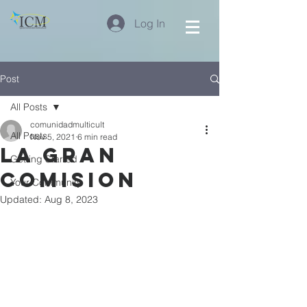
Log In
Post
All Posts
comunidadmulticult
All Posts
Nov 5, 2021
6 min read
LA GRAN
Getting Started
COMISION
Your Community
Updated:
Aug 8, 2023