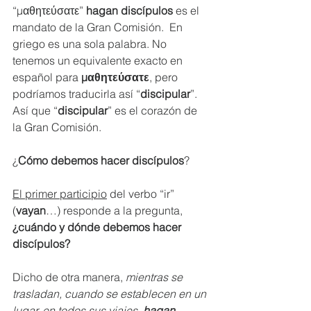
“μαθητεύσατε” 
hagan discípulos
 es el 
mandato de la Gran Comisión.  En 
griego es una sola palabra. No 
tenemos un equivalente exacto en 
español para 
μαθητεύσατε
, pero 
podríamos traducirla así “
discipular
”. 
Así que “
discipular
” es el corazón de 
la Gran Comisión. 
¿
Cómo debemos hacer discípulos
?
El primer participio
 del verbo “ir” 
(
vayan
…) responde a la pregunta, 
¿cuándo y dónde debemos hacer 
discípulos?
Dicho de otra manera, 
mientras se 
trasladan, cuando se establecen en un 
lugar, en todos sus viajes, 
hagan 