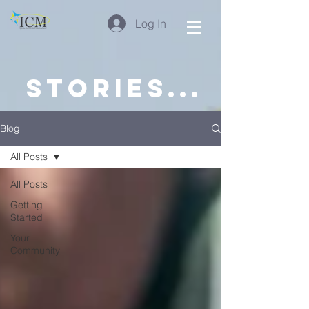
Log In
stories...
Blog
All Posts
All Posts
Getting
Started
Your
Community